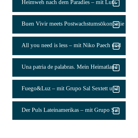
Heimweh nach dem Paradies – mit Lutz
Kliche und Grupo Sal Duo+1
Buen Vivir meets Postwachstumsökonomie
– mit Alberto Acosta und Niko Paech
All you need is less – mit Niko Paech und
Grupo Sal Duo
Una patria de palabras. Mein Heimatland
der Worte. – mit Gioconda Belli und Grupo
Fuego&Luz – mit Grupo Sal Sextett und
Sal Duo
Projektionen
Der Puls Lateinamerikas – mit Grupo Sal
Duo