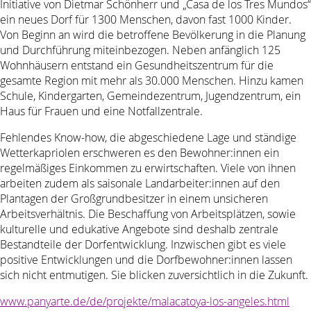
Initiative von Dietmar Schönherr und „Casa de los Tres Mundos“
ein neues Dorf für 1300 Menschen, davon fast 1000 Kinder.
Von Beginn an wird die betroffene Bevölkerung in die Planung
und Durchführung miteinbezogen. Neben anfänglich 125
Wohnhäusern entstand ein Gesundheitszentrum für die
gesamte Region mit mehr als 30.000 Menschen. Hinzu kamen
Schule, Kindergarten, Gemeindezentrum, Jugendzentrum, ein
Haus für Frauen und eine Notfallzentrale.
Fehlendes Know-how, die abgeschiedene Lage und ständige
Wetterkapriolen erschweren es den Bewohner:innen ein
regelmäßiges Einkommen zu erwirtschaften. Viele von ihnen
arbeiten zudem als saisonale Landarbeiter:innen auf den
Plantagen der Großgrundbesitzer in einem unsicheren
Arbeitsverhältnis. Die Beschaffung von Arbeitsplätzen, sowie
kulturelle und edukative Angebote sind deshalb zentrale
Bestandteile der Dorfentwicklung. Inzwischen gibt es viele
positive Entwicklungen und die Dorfbewohner:innen lassen
sich nicht entmutigen. Sie blicken zuversichtlich in die Zukunft.
www.panyarte.de/de/projekte/malacatoya-los-angeles.html