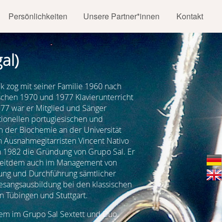
Persönlichkeiten
Unsere Partner*innen
Kontakt
al)
 zog mit seiner Familie 1960 nach
ischen 1970 und 1977 Klavierunterricht
77 war er Mitglied und Sänger
tionellen portugiesischen und
m der Biochemie an der Universität
Ausnahmegitarristen Vincent Nativo
 1982 die Gründung von Grupo Sal. Er
 seitdem auch im Management von
anung und Durchführung sämtlicher
esangsausbildung bei den klassischen
 Tübingen und Stuttgart.
rem im Grupo Sal Sextett und Duo.