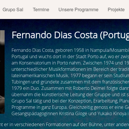
Grupo Sal
Termine
Unsere Programme
Projekte
Fernando Dias Costa (Portug
Fernando Dias Costa, geboren 1958 in Nampula/Mosambik
Portugal und wuchs dort in der Stadt Porto auf, wo er zw
am Konservatorium in Porto nahm. Zwischen 1974 und 19
unterschiedlicher Musikformationen im Bereich der tradi
lateinamerikanischen Musik. 1977 begann er sein Studiu
Tübingen und gründete zusammen mit dem französischen 
1979 ein Duo. Zusammen mit Roberto Deimel folgte dann
übernahm die künstlerische Leitung der Gruppe und ist
Grupo Sal tätig und bei der Konzeption, Erarbeitung, Pl
Programme in ganz Europa. Gleichzeitig genoss er eine G
Gesangspädagoginnen Kristina Gloge und Yukako Kinoya in
eht er in verschiedenen Formationen auf der Bühne, unter ande