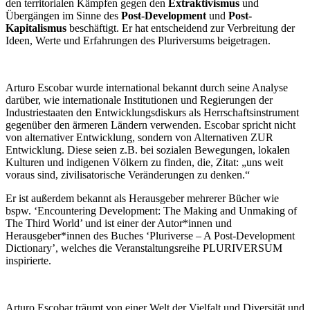
den territorialen Kämpfen gegen den
Extraktivismus
und
Übergängen im Sinne des
Post-Development
und
Post-
Kapitalismus
beschäftigt. Er hat entscheidend zur Verbreitung der
Ideen, Werte und Erfahrungen des Pluriversums beigetragen.
Arturo Escobar wurde international bekannt durch seine Analyse
darüber, wie internationale Institutionen und Regierungen der
Industriestaaten den Entwicklungsdiskurs als Herrschaftsinstrument
gegenüber den ärmeren Ländern verwenden. Escobar spricht nicht
von alternativer Entwicklung, sondern von Alternativen ZUR
Entwicklung. Diese seien z.B. bei sozialen Bewegungen, lokalen
Kulturen und indigenen Völkern zu finden, die, Zitat: „uns weit
voraus sind, zivilisatorische Veränderungen zu denken.“
Er ist außerdem bekannt als Herausgeber mehrerer Bücher wie
bspw. ‘Encountering Development: The Making and Unmaking of
The Third World’ und ist einer der Autor*innen und
Herausgeber*innen des Buches ‘Pluriverse – A Post-Development
Dictionary’, welches die Veranstaltungsreihe PLURIVERSUM
inspirierte.
Arturo Escobar träumt von einer Welt der Vielfalt und Diversität und