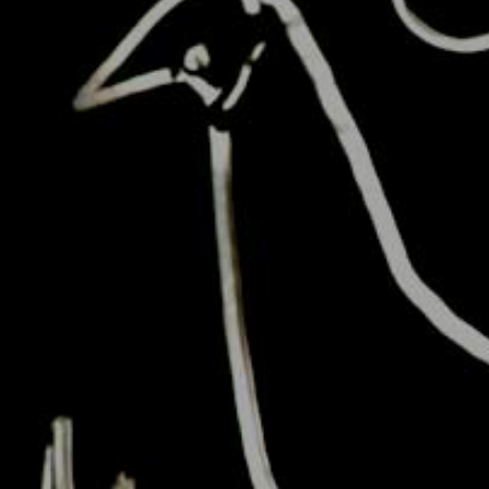
Agua
Grupo Sal
Diese CD ist die musikalische
Quintessenz des Programms
„Wasser ist Leben“. Die Lieder
ranken sich um dieses
besonders vielseitige
Element: sprudelnd,
überschäumend, kraftvoll,
fließend. Eine enorme Vielfalt
von Stilen und Atmosphären
der lateinamerikanischen,
spanischen und
portugiesischen Musik.
Spieldauer ca. 44:23 min. |
1999
This entry was posted on Montag, Januar