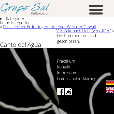
Kategorien
Keine Kategorien
«
Das Lied der Erde singen – In einer Welt der Gewalt
Verrückt nach Licht (vergriffen)
»
Die Kommentare sind
geschlossen.
Canto del Agua
Praktikum
Kontakt
Impressum
Datenschutzerklärung
Canto del