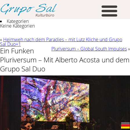
Kategorien
Keine Kategorien
«
Heimweh nach dem Paradies – mit Lutz Kliche und Grupo
Sal Duo+1
Pluriversum – Global South Impulses
»
Ein Funken
Pluriversum – Mit Alberto Acosta und dem
Grupo Sal Duo